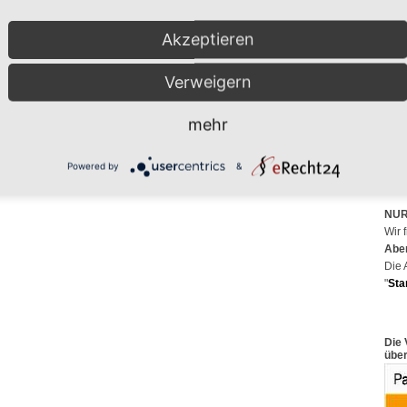
Akzeptieren
Maß
Verweigern
von
mehr
Pers
Han
Powered by
&
-für
NUR 
Wir 
Aber
Die 
"
Sta
Die 
über