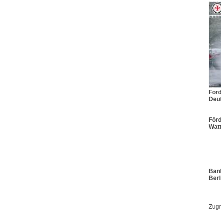
För
Deut
Förd
Wat
Bank
Berl
Zugr