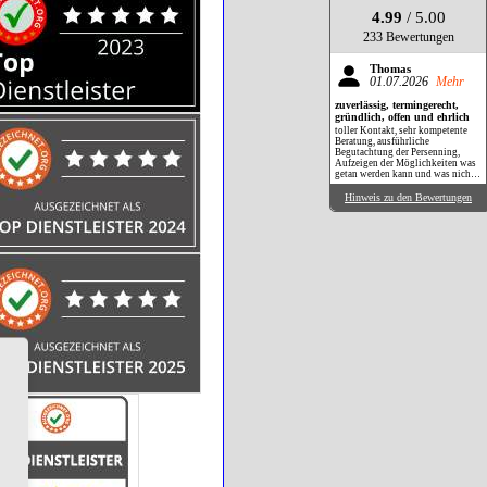
4.99
/ 5.00
233 Bewertungen
Thomas
01.07.2026
Mehr
zuverlässig, termingerecht,
gründlich, offen und ehrlich
toller Kontakt, sehr kompetente
Beratung, ausführliche
Begutachtung der Persenning,
Aufzeigen der Möglichkeiten was
getan werden kann und was nicht,
zuverlässige Fertigstellung zum
vereinbarten Preis und zum
Hinweis zu den Bewertungen
vereinbarten Termin - was will man
mehr als Kunde?