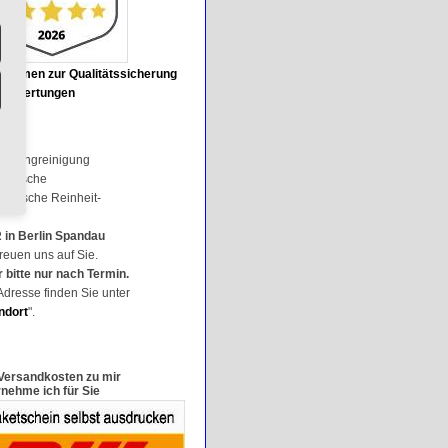
nahmen zur Qualitätssicherung
 Bewertungen
enningreinigung
dwäsche
 friesische Reinheit-
in Berlin Spandau
freuen uns auf Sie.
 bitte nur nach Termin.
Adresse finden Sie unter
ndort
".
Versandkosten zu mir
nehme ich für Sie