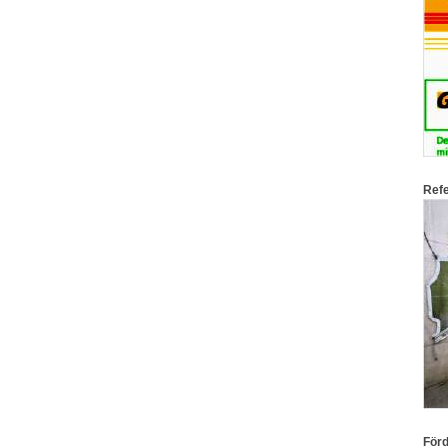
Refe
För