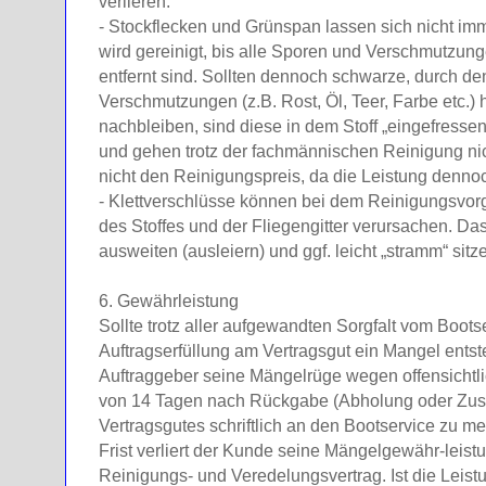
verlieren.
- Stockflecken und Grünspan lassen sich nicht imm
wird gereinigt, bis alle Sporen und Verschmutzung
entfernt sind. Sollten dennoch schwarze, durch 
Verschmutzungen (z.B. Rost, Öl, Teer, Farbe etc.)
nachbleiben, sind diese in dem Stoff „eingefresse
und gehen trotz der fachmännischen Reinigung nic
nicht den Reinigungspreis, da die Leistung dennoch
- Klettverschlüsse können bei dem Reinigungsvo
des Stoffes und der Fliegengitter verursachen. Das
ausweiten (ausleiern) und ggf. leicht „stramm“ sit
6. Gewährleistung
Sollte trotz aller aufgewandten Sorgfalt vom Boots
Auftragserfüllung am Vertragsgut ein Mangel entst
Auftraggeber seine Mängelrüge wegen offensichtl
von 14 Tagen nach Rückgabe (Abholung oder Zust
Vertragsgutes schriftlich an den Bootservice zu m
Frist verliert der Kunde seine Mängelgewähr-lei
Reinigungs- und Veredelungsvertrag. Ist die Leist