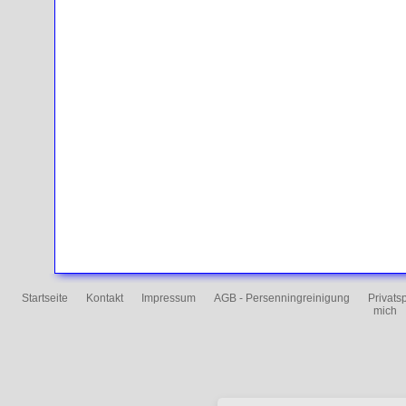
Startseite
Kontakt
Impressum
AGB - Persenningreinigung
Privats
mich