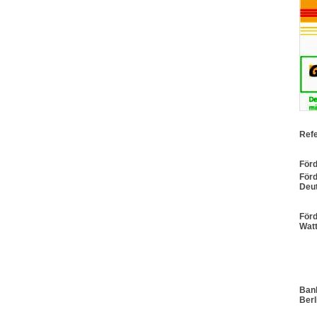
Refe
För
För
Deut
Förd
Wat
Bank
Berl