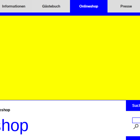
Suc
eshop
shop