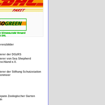
renzbilder
derer der DGzRS
derer von Sea Shepherd
schland e.V.
erer der Stiftung Schutzstation
tenmeer
pate Zoologischer Garten
in