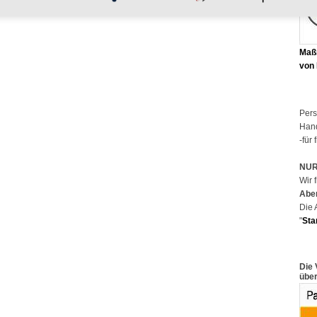
Maß
von
Pers
Han
-für
NUR 
Wir 
Aber
Die 
"
Sta
Die 
über