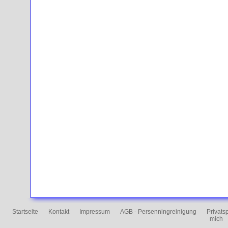
Startseite
Kontakt
Impressum
AGB - Persenningreinigung
Privats
mich