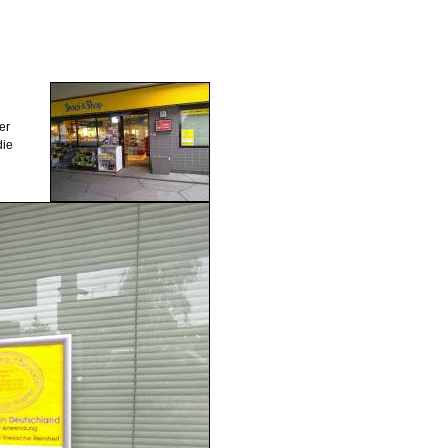
er
die